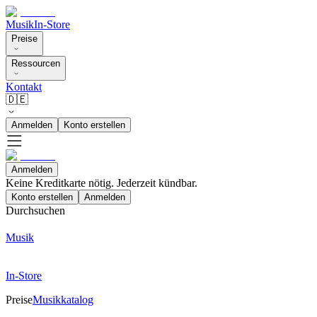
Musik
In-Store
Preise
Ressourcen
Kontakt
🇩🇪
Anmelden
Konto erstellen
Anmelden
Keine Kreditkarte nötig. Jederzeit kündbar.
Konto erstellen
Anmelden
Durchsuchen
Musik
In-Store
Preise
Musikkatalog