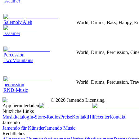
issaamer
Salemoly Aleh
World, Drums, Bass, Happy, En
issaamer
World, Drums, Percussion, Cine
Percussion
TwoMountains
World, Drums, Percussion, Trav
percussion
RND-Music
©
2026
Jamendo Licensing
App herunterladen
Nützliche Links
Musikkatalog
In-Store-Radios
Preise
Kontakt
Hilfecenter
Kontakt
Jamendo
Jamendo für Künstler
Jamendo Music
Rechtliches