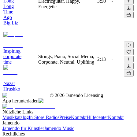
Long
Electricguitar, Happy,
3:50
-
Long
Energetic
Time
Ago
Big Liz
Inspiring
corporate
Strings, Piano, Social Media,
2:13
-
time
Corporate, Neutral, Uplifting
Nazar
Hrushko
©
2026
Jamendo Licensing
App herunterladen
Nützliche Links
Musikkatalog
In-Store-Radios
Preise
Kontakt
Hilfecenter
Kontakt
Jamendo
Jamendo für Künstler
Jamendo Music
Rechtliches