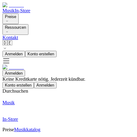
Musik
In-Store
Preise
Ressourcen
Kontakt
🇩🇪
Anmelden
Konto erstellen
Anmelden
Keine Kreditkarte nötig. Jederzeit kündbar.
Konto erstellen
Anmelden
Durchsuchen
Musik
In-Store
Preise
Musikkatalog