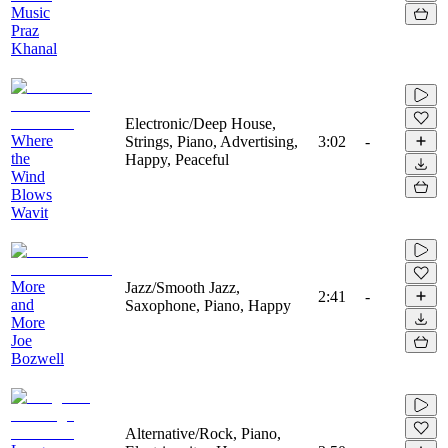
Music
Praz
Khanal
Electronic/Deep House,
Where
Strings, Piano, Advertising,
3:02
-
the
Happy, Peaceful
Wind
Blows
Wavit
More
Jazz/Smooth Jazz,
2:41
-
and
Saxophone, Piano, Happy
More
Joe
Bozwell
Alternative/Rock, Piano,