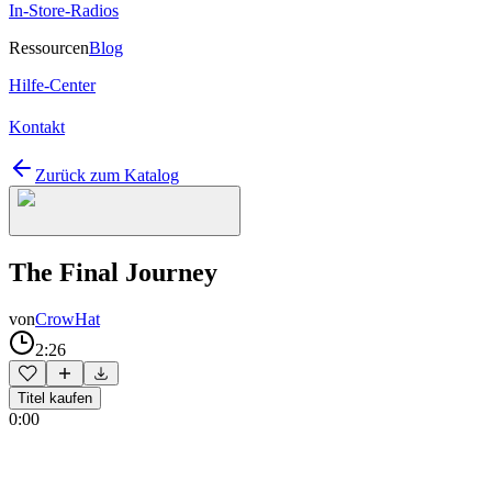
In-Store-Radios
Ressourcen
Blog
Hilfe-Center
Kontakt
Zurück zum Katalog
The Final Journey
von
CrowHat
2:26
Titel kaufen
0:00