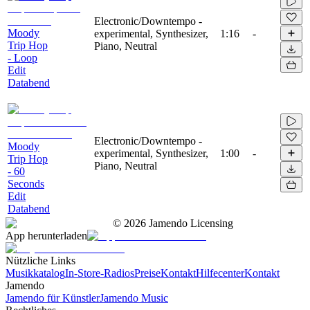
Electronic/Downtempo -
Moody
experimental, Synthesizer,
1:16
-
Trip Hop
Piano, Neutral
- Loop
Edit
Databend
Electronic/Downtempo -
Moody
experimental, Synthesizer,
1:00
-
Trip Hop
Piano, Neutral
- 60
Seconds
Edit
Databend
©
2026
Jamendo Licensing
App herunterladen
Nützliche Links
Musikkatalog
In-Store-Radios
Preise
Kontakt
Hilfecenter
Kontakt
Jamendo
Jamendo für Künstler
Jamendo Music