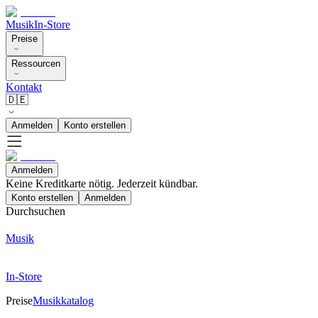
Musik
In-Store
Preise
Ressourcen
Kontakt
🇩🇪
Anmelden
Konto erstellen
Anmelden
Keine Kreditkarte nötig. Jederzeit kündbar.
Konto erstellen
Anmelden
Durchsuchen
Musik
In-Store
Preise
Musikkatalog