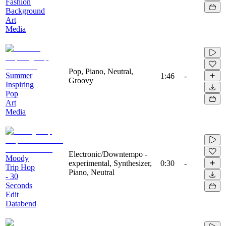
Fashion
Background
Art
Media
Pop, Piano, Neutral,
Summer
1:46
-
Groovy
Inspiring
Pop
Art
Media
Electronic/Downtempo -
Moody
experimental, Synthesizer,
0:30
-
Trip Hop
Piano, Neutral
- 30
Seconds
Edit
Databend