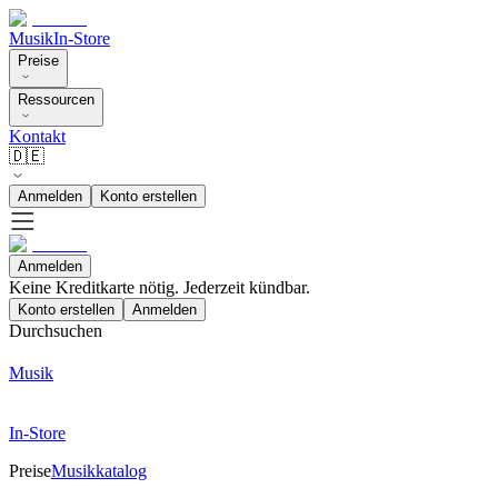
Musik
In-Store
Preise
Ressourcen
Kontakt
🇩🇪
Anmelden
Konto erstellen
Anmelden
Keine Kreditkarte nötig. Jederzeit kündbar.
Konto erstellen
Anmelden
Durchsuchen
Musik
In-Store
Preise
Musikkatalog