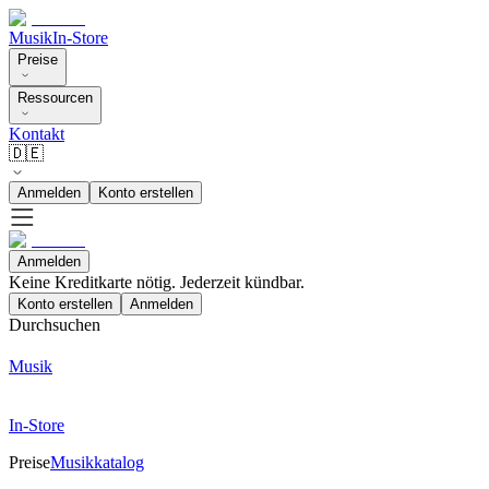
Musik
In-Store
Preise
Ressourcen
Kontakt
🇩🇪
Anmelden
Konto erstellen
Anmelden
Keine Kreditkarte nötig. Jederzeit kündbar.
Konto erstellen
Anmelden
Durchsuchen
Musik
In-Store
Preise
Musikkatalog