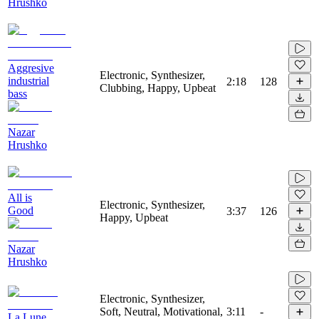
Hrushko
Aggresive
Electronic, Synthesizer,
industrial
2:18
128
Clubbing, Happy, Upbeat
bass
Nazar
Hrushko
All is
Electronic, Synthesizer,
Good
3:37
126
Happy, Upbeat
Nazar
Hrushko
Electronic, Synthesizer,
Soft, Neutral, Motivational,
3:11
-
La Lune