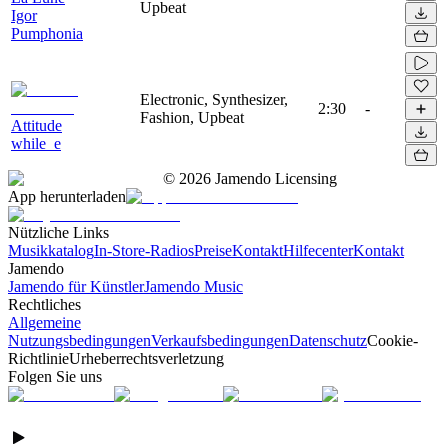
Upbeat
Igor
Pumphonia
Electronic, Synthesizer,
2:30
-
Fashion, Upbeat
Attitude
while_e
©
2026
Jamendo Licensing
App herunterladen
Nützliche Links
Musikkatalog
In-Store-Radios
Preise
Kontakt
Hilfecenter
Kontakt
Jamendo
Jamendo für Künstler
Jamendo Music
Rechtliches
Allgemeine
Nutzungsbedingungen
Verkaufsbedingungen
Datenschutz
Cookie-
Richtlinie
Urheberrechtsverletzung
Folgen Sie uns