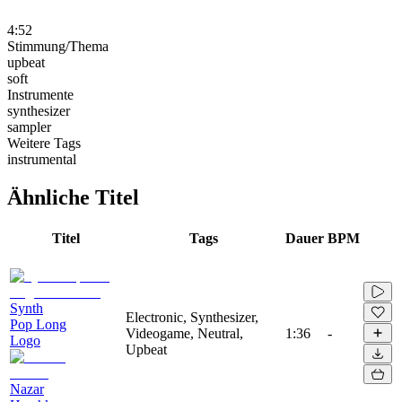
4:52
Stimmung/Thema
upbeat
soft
Instrumente
synthesizer
sampler
Weitere Tags
instrumental
Ähnliche Titel
Titel
Tags
Dauer
BPM
Synth
Electronic, Synthesizer,
Pop Long
Videogame, Neutral,
1:36
-
Logo
Upbeat
Nazar