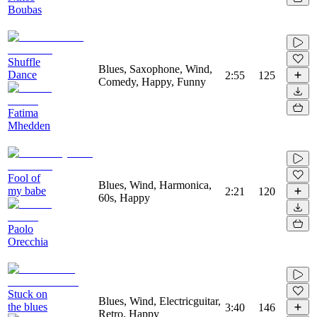
Boubas
Shuffle
Blues, Saxophone, Wind,
Dance
2:55
125
Comedy, Happy, Funny
Fatima
Mhedden
Fool of
Blues, Wind, Harmonica,
my babe
2:21
120
60s, Happy
Paolo
Orecchia
Stuck on
Blues, Wind, Electricguitar,
the blues
3:40
146
Retro, Happy