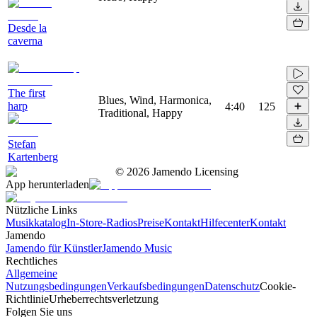
Desde la
caverna
The first
Blues, Wind, Harmonica,
harp
4:40
125
Traditional, Happy
Stefan
Kartenberg
©
2026
Jamendo Licensing
App herunterladen
Nützliche Links
Musikkatalog
In-Store-Radios
Preise
Kontakt
Hilfecenter
Kontakt
Jamendo
Jamendo für Künstler
Jamendo Music
Rechtliches
Allgemeine
Nutzungsbedingungen
Verkaufsbedingungen
Datenschutz
Cookie-
Richtlinie
Urheberrechtsverletzung
Folgen Sie uns