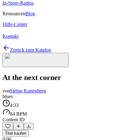
In-Store-Radios
Ressourcen
Blog
Hilfe-Center
Kontakt
Zurück zum Katalog
At the next corner
von
Stefan Kartenberg
blues
4:33
84 BPM
Content ID
Titel kaufen
0:00