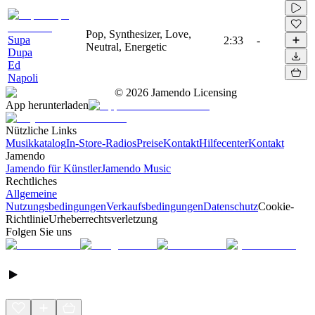
Pop, Synthesizer, Love,
Supa
2:33
-
Neutral, Energetic
Dupa
Ed
Napoli
©
2026
Jamendo Licensing
App herunterladen
Nützliche Links
Musikkatalog
In-Store-Radios
Preise
Kontakt
Hilfecenter
Kontakt
Jamendo
Jamendo für Künstler
Jamendo Music
Rechtliches
Allgemeine
Nutzungsbedingungen
Verkaufsbedingungen
Datenschutz
Cookie-
Richtlinie
Urheberrechtsverletzung
Folgen Sie uns