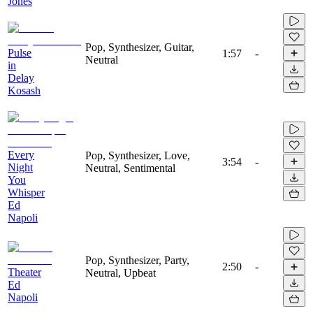
Jones
Pop, Synthesizer, Guitar,
Pulse
1:57
-
Neutral
in
Delay
Kosash
Every
Pop, Synthesizer, Love,
3:54
-
Night
Neutral, Sentimental
You
Whisper
Ed
Napoli
Pop, Synthesizer, Party,
2:50
-
Theater
Neutral, Upbeat
Ed
Napoli