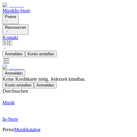
Musik
In-Store
Preise
Ressourcen
Kontakt
🇩🇪
Anmelden
Konto erstellen
Anmelden
Keine Kreditkarte nötig. Jederzeit kündbar.
Konto erstellen
Anmelden
Durchsuchen
Musik
In-Store
Preise
Musikkatalog