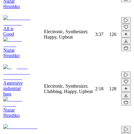
Nazar
Hrushko
All is
Electronic, Synthesizer,
Good
3:37
126
Happy, Upbeat
Nazar
Hrushko
Aggresive
Electronic, Synthesizer,
industrial
2:18
128
Clubbing, Happy, Upbeat
bass
Nazar
Hrushko