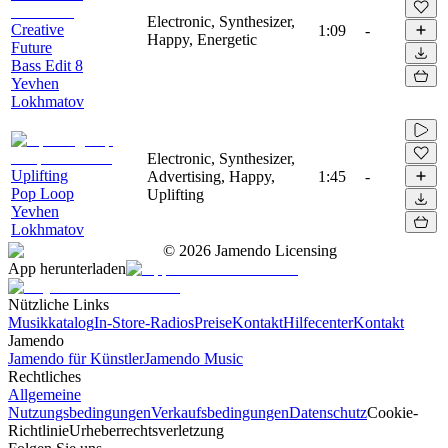
Electronic, Synthesizer,
Creative
1:09
-
Happy, Energetic
Future
Bass Edit 8
Yevhen
Lokhmatov
Electronic, Synthesizer,
Uplifting
Advertising, Happy,
1:45
-
Pop Loop
Uplifting
Yevhen
Lokhmatov
©
2026
Jamendo Licensing
App herunterladen
Nützliche Links
Musikkatalog
In-Store-Radios
Preise
Kontakt
Hilfecenter
Kontakt
Jamendo
Jamendo für Künstler
Jamendo Music
Rechtliches
Allgemeine
Nutzungsbedingungen
Verkaufsbedingungen
Datenschutz
Cookie-
Richtlinie
Urheberrechtsverletzung