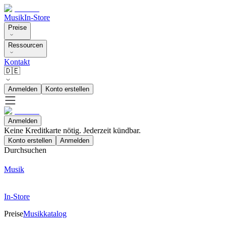
Musik
In-Store
Preise
Ressourcen
Kontakt
🇩🇪
Anmelden
Konto erstellen
Anmelden
Keine Kreditkarte nötig. Jederzeit kündbar.
Konto erstellen
Anmelden
Durchsuchen
Musik
In-Store
Preise
Musikkatalog