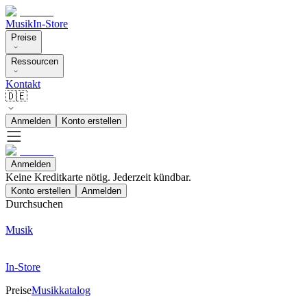
Musik
In-Store
Preise
Ressourcen
Kontakt
🇩🇪
Anmelden
Konto erstellen
Anmelden
Keine Kreditkarte nötig. Jederzeit kündbar.
Konto erstellen
Anmelden
Durchsuchen
Musik
In-Store
Preise
Musikkatalog