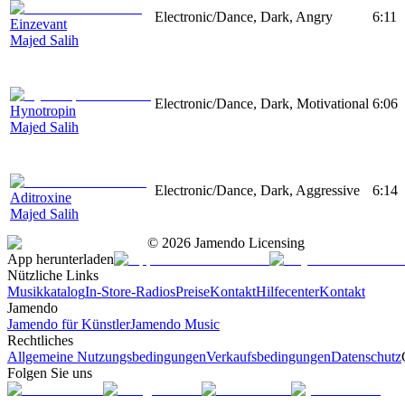
Electronic/Dance, Dark, Angry
6:11
Einzevant
Majed Salih
Electronic/Dance, Dark, Motivational
6:06
Hynotropin
Majed Salih
Electronic/Dance, Dark, Aggressive
6:14
Aditroxine
Majed Salih
©
2026
Jamendo Licensing
App herunterladen
Nützliche Links
Musikkatalog
In-Store-Radios
Preise
Kontakt
Hilfecenter
Kontakt
Jamendo
Jamendo für Künstler
Jamendo Music
Rechtliches
Allgemeine Nutzungsbedingungen
Verkaufsbedingungen
Datenschutz
Folgen Sie uns