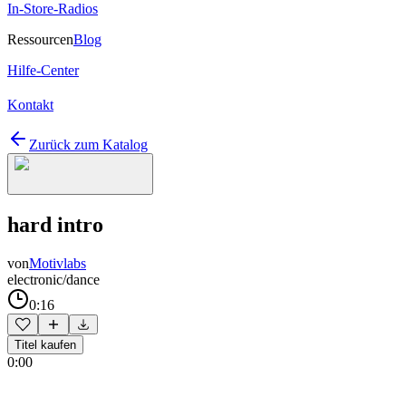
In-Store-Radios
Ressourcen
Blog
Hilfe-Center
Kontakt
Zurück zum Katalog
hard intro
von
Motivlabs
electronic/dance
0:16
Titel kaufen
0:00