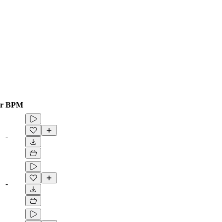
r
BPM
-
-