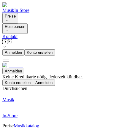
Musik
In-Store
Preise
Ressourcen
Kontakt
🇩🇪
Anmelden
Konto erstellen
Anmelden
Keine Kreditkarte nötig. Jederzeit kündbar.
Konto erstellen
Anmelden
Durchsuchen
Musik
In-Store
Preise
Musikkatalog