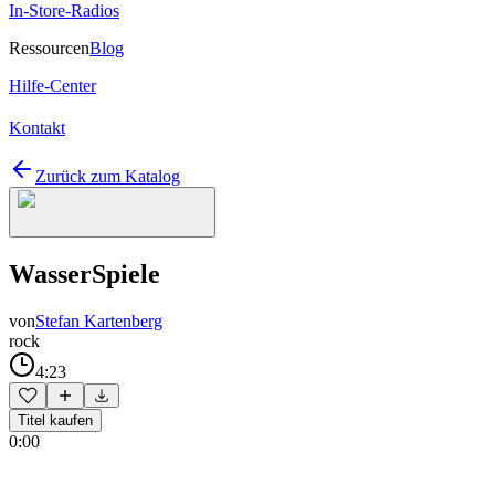
In-Store-Radios
Ressourcen
Blog
Hilfe-Center
Kontakt
Zurück zum Katalog
WasserSpiele
von
Stefan Kartenberg
rock
4:23
Titel kaufen
0:00