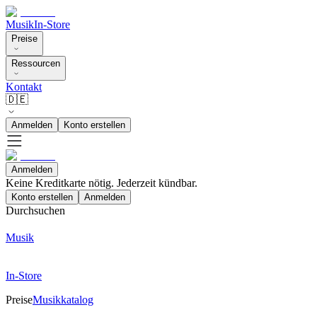
Musik
In-Store
Preise
Ressourcen
Kontakt
🇩🇪
Anmelden
Konto erstellen
Anmelden
Keine Kreditkarte nötig. Jederzeit kündbar.
Konto erstellen
Anmelden
Durchsuchen
Musik
In-Store
Preise
Musikkatalog