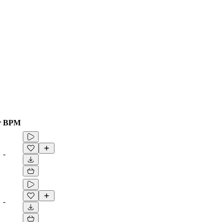
r
BPM
-
-