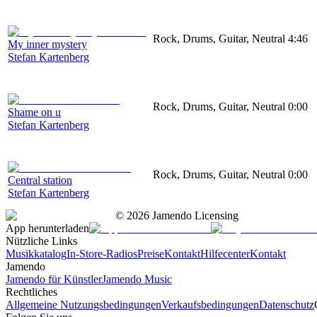
Rock, Drums, Guitar, Neutral
4:46
My inner mystery
Stefan Kartenberg
Rock, Drums, Guitar, Neutral
0:00
Shame on u
Stefan Kartenberg
Rock, Drums, Guitar, Neutral
0:00
Central station
Stefan Kartenberg
©
2026
Jamendo Licensing
App herunterladen
Nützliche Links
Musikkatalog
In-Store-Radios
Preise
Kontakt
Hilfecenter
Kontakt
Jamendo
Jamendo für Künstler
Jamendo Music
Rechtliches
Allgemeine Nutzungsbedingungen
Verkaufsbedingungen
Datenschutz