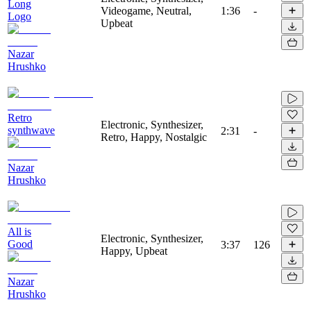
Long
Videogame, Neutral,
1:36
-
Logo
Upbeat
Nazar
Hrushko
Retro
Electronic, Synthesizer,
synthwave
2:31
-
Retro, Happy, Nostalgic
Nazar
Hrushko
All is
Electronic, Synthesizer,
Good
3:37
126
Happy, Upbeat
Nazar
Hrushko