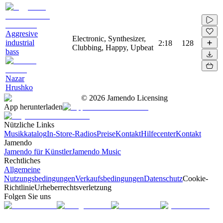
Aggresive
Electronic, Synthesizer,
industrial
2:18
128
Clubbing, Happy, Upbeat
bass
Nazar
Hrushko
©
2026
Jamendo Licensing
App herunterladen
Nützliche Links
Musikkatalog
In-Store-Radios
Preise
Kontakt
Hilfecenter
Kontakt
Jamendo
Jamendo für Künstler
Jamendo Music
Rechtliches
Allgemeine
Nutzungsbedingungen
Verkaufsbedingungen
Datenschutz
Cookie-
Richtlinie
Urheberrechtsverletzung
Folgen Sie uns