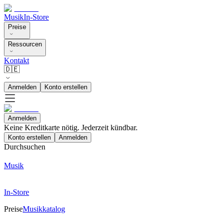
Musik
In-Store
Preise
Ressourcen
Kontakt
🇩🇪
Anmelden
Konto erstellen
Anmelden
Keine Kreditkarte nötig. Jederzeit kündbar.
Konto erstellen
Anmelden
Durchsuchen
Musik
In-Store
Preise
Musikkatalog