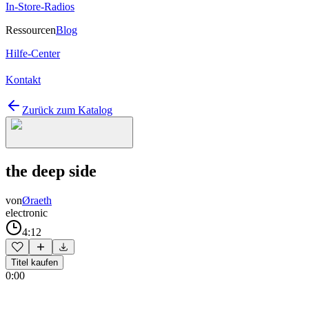
In-Store-Radios
Ressourcen
Blog
Hilfe-Center
Kontakt
Zurück zum Katalog
the deep side
von
Øraeth
electronic
4:12
Titel kaufen
0:00