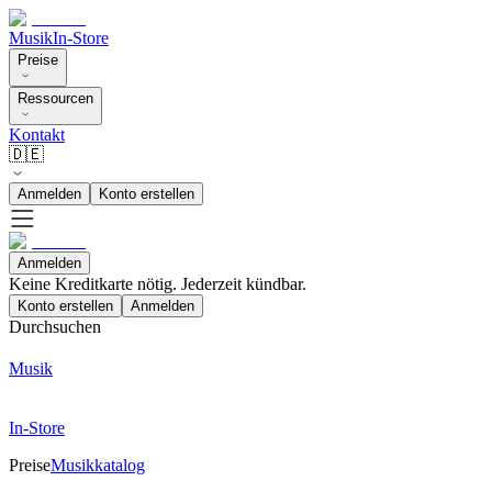
Musik
In-Store
Preise
Ressourcen
Kontakt
🇩🇪
Anmelden
Konto erstellen
Anmelden
Keine Kreditkarte nötig. Jederzeit kündbar.
Konto erstellen
Anmelden
Durchsuchen
Musik
In-Store
Preise
Musikkatalog