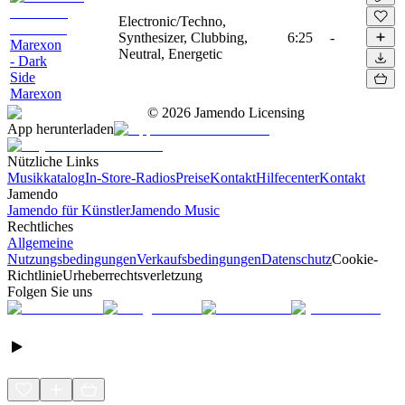
Electronic/Techno,
Synthesizer, Clubbing,
6:25
-
Marexon
Neutral, Energetic
- Dark
Side
Marexon
©
2026
Jamendo Licensing
App herunterladen
Nützliche Links
Musikkatalog
In-Store-Radios
Preise
Kontakt
Hilfecenter
Kontakt
Jamendo
Jamendo für Künstler
Jamendo Music
Rechtliches
Allgemeine
Nutzungsbedingungen
Verkaufsbedingungen
Datenschutz
Cookie-
Richtlinie
Urheberrechtsverletzung
Folgen Sie uns