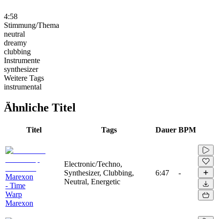
4:58
Stimmung/Thema
neutral
dreamy
clubbing
Instrumente
synthesizer
Weitere Tags
instrumental
Ähnliche Titel
Titel
Tags
Dauer
BPM
Electronic/Techno,
Synthesizer, Clubbing,
6:47
-
Marexon
Neutral, Energetic
- Time
Warp
Marexon