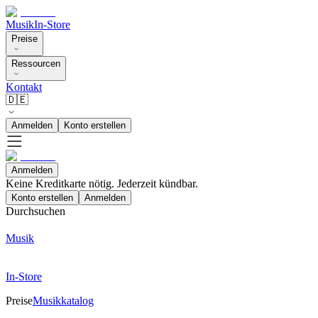
Musik
In-Store
Preise
Ressourcen
Kontakt
🇩🇪
Anmelden
Konto erstellen
Anmelden
Keine Kreditkarte nötig. Jederzeit kündbar.
Konto erstellen
Anmelden
Durchsuchen
Musik
In-Store
Preise
Musikkatalog