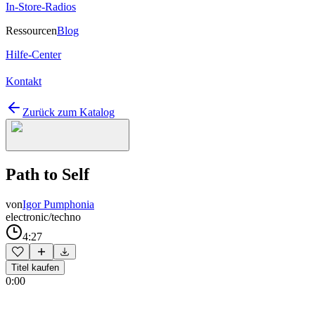
In-Store-Radios
Ressourcen
Blog
Hilfe-Center
Kontakt
Zurück zum Katalog
Path to Self
von
Igor Pumphonia
electronic/techno
4:27
Titel kaufen
0:00