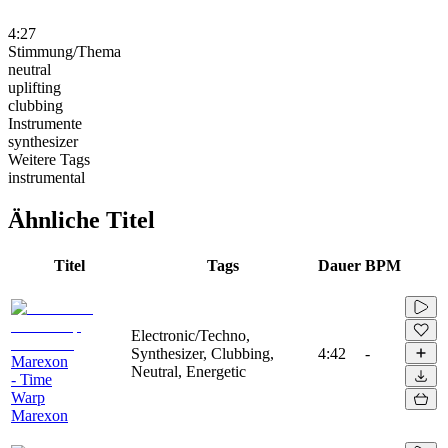
4:27
Stimmung/Thema
neutral
uplifting
clubbing
Instrumente
synthesizer
Weitere Tags
instrumental
Ähnliche Titel
Titel
Tags
Dauer
BPM
Electronic/Techno,
Synthesizer, Clubbing,
4:42
-
Marexon
Neutral, Energetic
- Time
Warp
Marexon