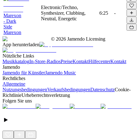
Electronic/Techno,
Synthesizer, Clubbing,
6:25
-
Marexon
Neutral, Energetic
- Dark
Side
Marexon
©
2026
Jamendo Licensing
App herunterladen
Nützliche Links
Musikkatalog
In-Store-Radios
Preise
Kontakt
Hilfecenter
Kontakt
Jamendo
Jamendo für Künstler
Jamendo Music
Rechtliches
Allgemeine
Nutzungsbedingungen
Verkaufsbedingungen
Datenschutz
Cookie-
Richtlinie
Urheberrechtsverletzung
Folgen Sie uns