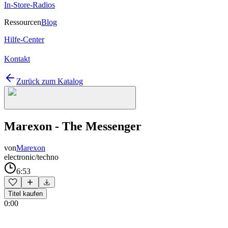
In-Store-Radios
Ressourcen
Blog
Hilfe-Center
Kontakt
Zurück zum Katalog
Marexon - The Messenger
von
Marexon
electronic/techno
6:53
Titel kaufen
0:00