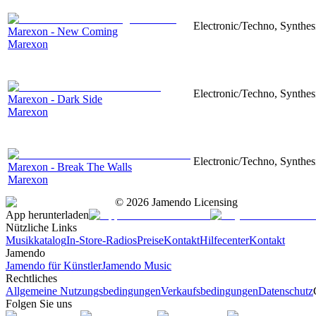
Electronic/Techno, Synthesi
Marexon - New Coming
Marexon
Electronic/Techno, Synthesi
Marexon - Dark Side
Marexon
Electronic/Techno, Synthesi
Marexon - Break The Walls
Marexon
©
2026
Jamendo Licensing
App herunterladen
Nützliche Links
Musikkatalog
In-Store-Radios
Preise
Kontakt
Hilfecenter
Kontakt
Jamendo
Jamendo für Künstler
Jamendo Music
Rechtliches
Allgemeine Nutzungsbedingungen
Verkaufsbedingungen
Datenschutz
Folgen Sie uns