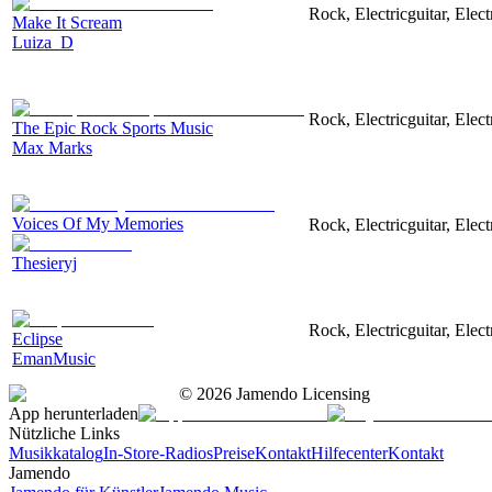
Rock, Electricguitar, Elec
Make It Scream
Luiza_D
Rock, Electricguitar, Elec
The Epic Rock Sports Music
Max Marks
Voices Of My Memories
Rock, Electricguitar, Elec
Thesieryj
Rock, Electricguitar, Elec
Eclipse
EmanMusic
©
2026
Jamendo Licensing
App herunterladen
Nützliche Links
Musikkatalog
In-Store-Radios
Preise
Kontakt
Hilfecenter
Kontakt
Jamendo