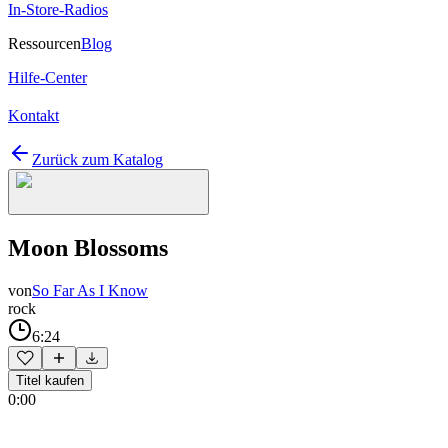
In-Store-Radios
Ressourcen
Blog
Hilfe-Center
Kontakt
Zurück zum Katalog
Moon Blossoms
von
So Far As I Know
rock
6:24
Titel kaufen
0:00