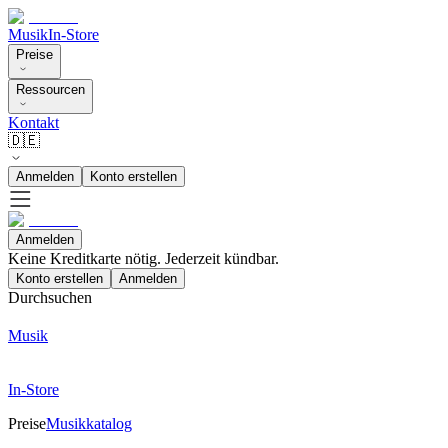
Musik
In-Store
Preise
Ressourcen
Kontakt
🇩🇪
Anmelden
Konto erstellen
Anmelden
Keine Kreditkarte nötig. Jederzeit kündbar.
Konto erstellen
Anmelden
Durchsuchen
Musik
In-Store
Preise
Musikkatalog