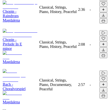
Classical, Strings,
2:36
-
Chopin -
Piano, History, Peaceful
Raindrops
Magdalena
Chopin -
Classical, Strings,
Prelude In E
2:08
-
Piano, History, Peaceful
minor
Magdalena
Classical, Strings,
Bach -
Piano, Documentary,
2:57
-
Choralvorspiel
Peaceful
Magdalena