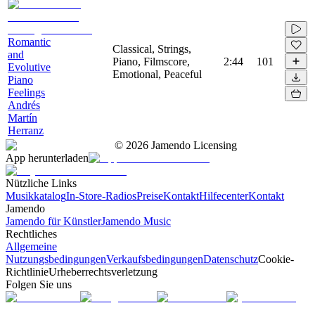
Romantic
Classical, Strings,
and
Piano, Filmscore,
2:44
101
Evolutive
Emotional, Peaceful
Piano
Feelings
Andrés
Martín
Herranz
©
2026
Jamendo Licensing
App herunterladen
Nützliche Links
Musikkatalog
In-Store-Radios
Preise
Kontakt
Hilfecenter
Kontakt
Jamendo
Jamendo für Künstler
Jamendo Music
Rechtliches
Allgemeine
Nutzungsbedingungen
Verkaufsbedingungen
Datenschutz
Cookie-
Richtlinie
Urheberrechtsverletzung
Folgen Sie uns