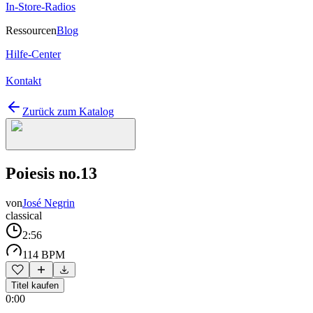
In-Store-Radios
Ressourcen
Blog
Hilfe-Center
Kontakt
Zurück zum Katalog
Poiesis no.13
von
José Negrin
classical
2:56
114 BPM
Titel kaufen
0:00