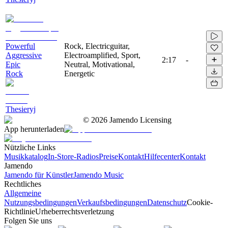
Powerful
Rock, Electricguitar,
Aggressive
Electroamplified, Sport,
2:17
-
Epic
Neutral, Motivational,
Rock
Energetic
Thesieryj
©
2026
Jamendo Licensing
App herunterladen
Nützliche Links
Musikkatalog
In-Store-Radios
Preise
Kontakt
Hilfecenter
Kontakt
Jamendo
Jamendo für Künstler
Jamendo Music
Rechtliches
Allgemeine
Nutzungsbedingungen
Verkaufsbedingungen
Datenschutz
Cookie-
Richtlinie
Urheberrechtsverletzung
Folgen Sie uns