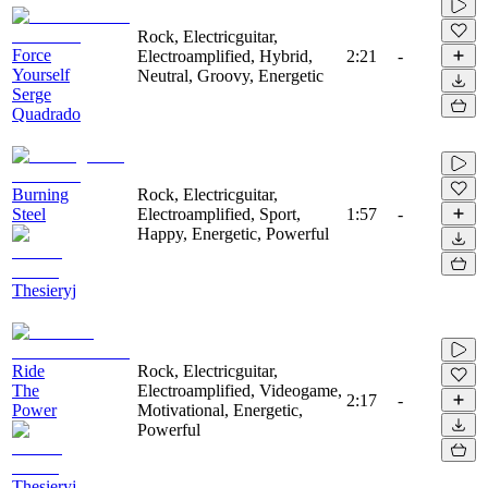
Rock, Electricguitar,
Force
Electroamplified, Hybrid,
2:21
-
Yourself
Neutral, Groovy, Energetic
Serge
Quadrado
Burning
Rock, Electricguitar,
Steel
Electroamplified, Sport,
1:57
-
Happy, Energetic, Powerful
Thesieryj
Ride
Rock, Electricguitar,
The
Electroamplified, Videogame,
2:17
-
Power
Motivational, Energetic,
Powerful
Thesieryj