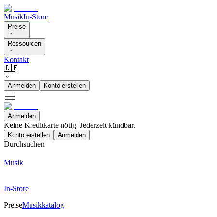
Musik
In-Store
Preise
Ressourcen
Kontakt
🇩🇪
Anmelden
Konto erstellen
Anmelden
Keine Kreditkarte nötig. Jederzeit kündbar.
Konto erstellen
Anmelden
Durchsuchen
Musik
In-Store
Preise
Musikkatalog