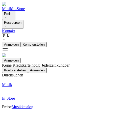
Musik
In-Store
Preise
Ressourcen
Kontakt
🇩🇪
Anmelden
Konto erstellen
Anmelden
Keine Kreditkarte nötig. Jederzeit kündbar.
Konto erstellen
Anmelden
Durchsuchen
Musik
In-Store
Preise
Musikkatalog