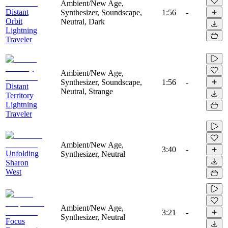
Ambient/New Age,
Distant
Synthesizer, Soundscape,
1:56
-
Orbit
Neutral, Dark
Lightning
Traveler
Ambient/New Age,
Synthesizer, Soundscape,
1:56
-
Distant
Neutral, Strange
Territory
Lightning
Traveler
Ambient/New Age,
3:40
-
Unfolding
Synthesizer, Neutral
Sharon
West
Ambient/New Age,
3:21
-
Synthesizer, Neutral
Focus