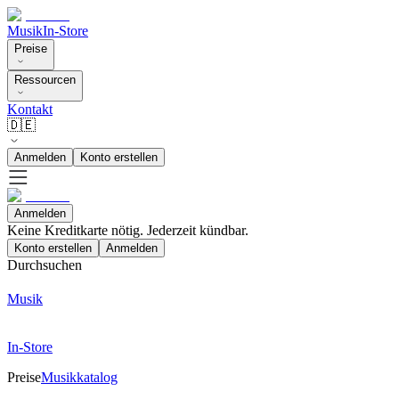
Musik
In-Store
Preise
Ressourcen
Kontakt
🇩🇪
Anmelden
Konto erstellen
Anmelden
Keine Kreditkarte nötig. Jederzeit kündbar.
Konto erstellen
Anmelden
Durchsuchen
Musik
In-Store
Preise
Musikkatalog