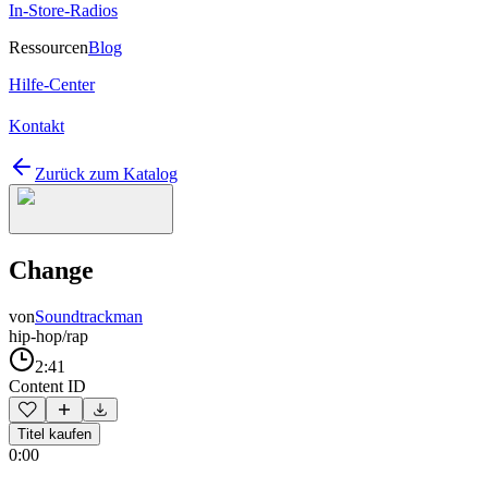
In-Store-Radios
Ressourcen
Blog
Hilfe-Center
Kontakt
Zurück zum Katalog
Change
von
Soundtrackman
hip-hop/rap
2:41
Content ID
Titel kaufen
0:00