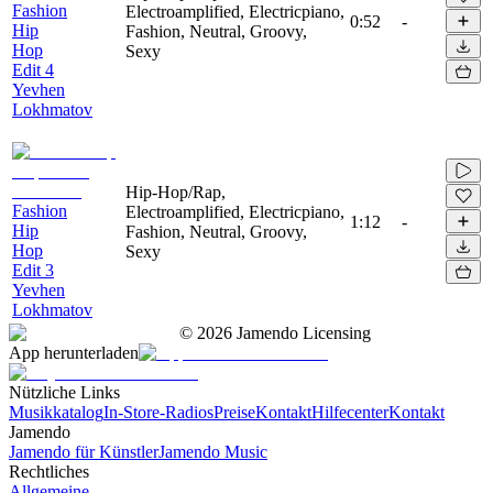
Fashion
Electroamplified, Electricpiano,
0:52
-
Hip
Fashion, Neutral, Groovy,
Hop
Sexy
Edit 4
Yevhen
Lokhmatov
Hip-Hop/Rap,
Fashion
Electroamplified, Electricpiano,
1:12
-
Hip
Fashion, Neutral, Groovy,
Hop
Sexy
Edit 3
Yevhen
Lokhmatov
©
2026
Jamendo Licensing
App herunterladen
Nützliche Links
Musikkatalog
In-Store-Radios
Preise
Kontakt
Hilfecenter
Kontakt
Jamendo
Jamendo für Künstler
Jamendo Music
Rechtliches
Allgemeine