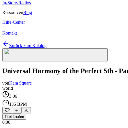
In-Store-Radios
Ressourcen
Blog
Hilfe-Center
Kontakt
Zurück zum Katalog
Universal Harmony of the Perfect 5th - Pa
von
Kara Square
world
3:06
135 BPM
Titel kaufen
0:00