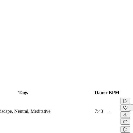
Tags
Dauer
BPM
scape, Neutral, Meditative
7:43
-