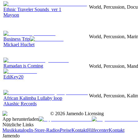
World, Percussion, Docu
Ethnic Traveler Sounds_ver 1
Mayson
World, Percussion, Marim
Business Trip
Mickael Huchet
Ramadan is Coming
World, Percussion, Mando
EdiKey20
World, Percussion, Kali
African Kalimba Lullaby loop
Akashic Records
©
2026
Jamendo Licensing
App herunterladen
Nützliche Links
Musikkatalog
In-Store-Radios
Preise
Kontakt
Hilfecenter
Kontakt
Jamendo