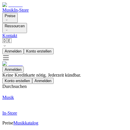
Musik
In-Store
Preise
Ressourcen
Kontakt
🇩🇪
Anmelden
Konto erstellen
Anmelden
Keine Kreditkarte nötig. Jederzeit kündbar.
Konto erstellen
Anmelden
Durchsuchen
Musik
In-Store
Preise
Musikkatalog