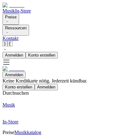
Musik
In-Store
Preise
Ressourcen
Kontakt
🇩🇪
Anmelden
Konto erstellen
Anmelden
Keine Kreditkarte nötig. Jederzeit kündbar.
Konto erstellen
Anmelden
Durchsuchen
Musik
In-Store
Preise
Musikkatalog