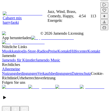
Jazz, Wind, Brass,
Comedy, Happy,
4:54
113
Cabaret mix
Energetic
harryfaoki
©
2026
Jamendo Licensing
App herunterladen
Nützliche Links
Musikkatalog
In-Store-Radios
Preise
Kontakt
Hilfecenter
Kontakt
Jamendo
Jamendo für Künstler
Jamendo Music
Rechtliches
Allgemeine
Nutzungsbedingungen
Verkaufsbedingungen
Datenschutz
Cookie-
Richtlinie
Urheberrechtsverletzung
Folgen Sie uns