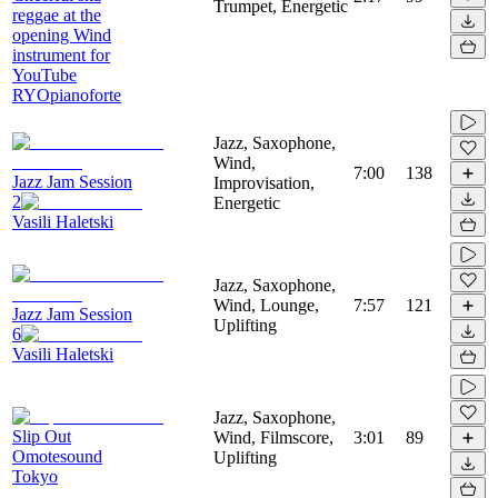
Trumpet, Energetic
reggae at the
opening Wind
instrument for
YouTube
RYOpianoforte
Jazz, Saxophone,
Wind,
7:00
138
Jazz Jam Session
Improvisation,
2
Energetic
Vasili Haletski
Jazz, Saxophone,
Wind, Lounge,
7:57
121
Jazz Jam Session
Uplifting
6
Vasili Haletski
Jazz, Saxophone,
Slip Out
Wind, Filmscore,
3:01
89
Omotesound
Uplifting
Tokyo