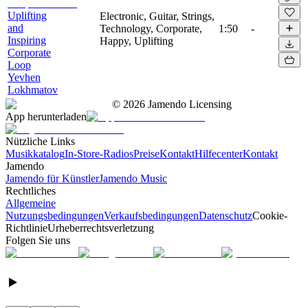
Uplifting
Electronic, Guitar, Strings,
and
Technology, Corporate,
1:50
-
Inspiring
Happy, Uplifting
Corporate
Loop
Yevhen
Lokhmatov
©
2026
Jamendo Licensing
App herunterladen
Nützliche Links
Musikkatalog
In-Store-Radios
Preise
Kontakt
Hilfecenter
Kontakt
Jamendo
Jamendo für Künstler
Jamendo Music
Rechtliches
Allgemeine
Nutzungsbedingungen
Verkaufsbedingungen
Datenschutz
Cookie-
Richtlinie
Urheberrechtsverletzung
Folgen Sie uns