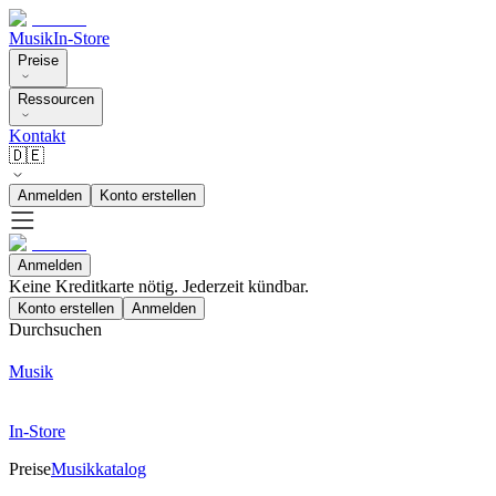
Musik
In-Store
Preise
Ressourcen
Kontakt
🇩🇪
Anmelden
Konto erstellen
Anmelden
Keine Kreditkarte nötig. Jederzeit kündbar.
Konto erstellen
Anmelden
Durchsuchen
Musik
In-Store
Preise
Musikkatalog