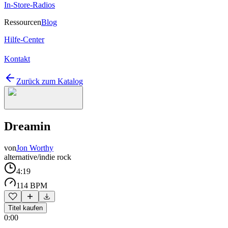
In-Store-Radios
Ressourcen
Blog
Hilfe-Center
Kontakt
Zurück zum Katalog
Dreamin
von
Jon Worthy
alternative/indie rock
4:19
114 BPM
Titel kaufen
0:00