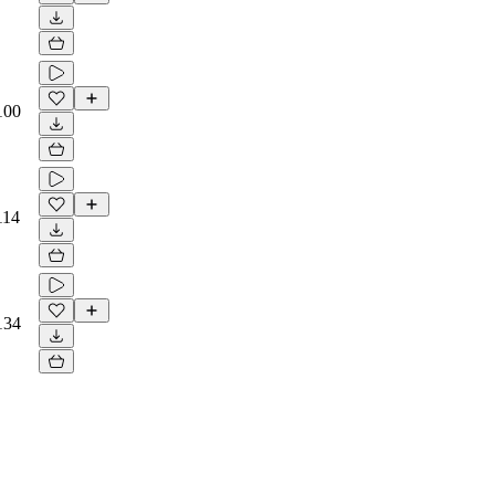
100
114
134