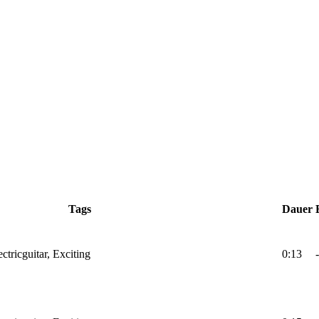
Tags
Dauer
ctricguitar, Exciting
0:13
-