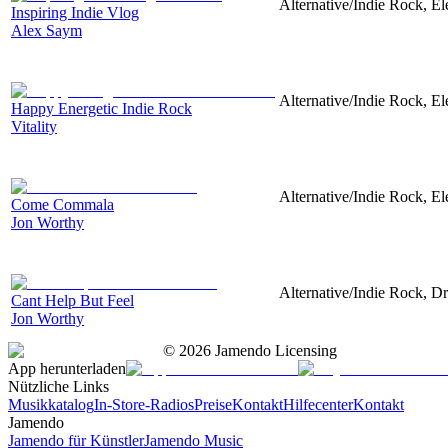
Alternative/Indie Rock, Ele
Inspiring Indie Vlog
Alex Saym
Alternative/Indie Rock, El
Happy Energetic Indie Rock
Vitality
Alternative/Indie Rock, El
Come Commala
Jon Worthy
Alternative/Indie Rock, Dr
Cant Help But Feel
Jon Worthy
©
2026
Jamendo Licensing
App herunterladen
Nützliche Links
Musikkatalog
In-Store-Radios
Preise
Kontakt
Hilfecenter
Kontakt
Jamendo
Jamendo für Künstler
Jamendo Music