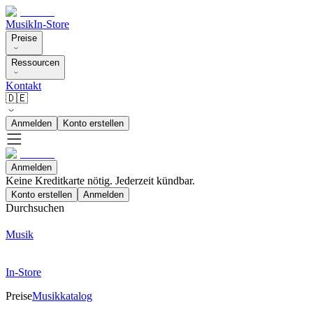
Musik
In-Store
Preise
Ressourcen
Kontakt
🇩🇪
Anmelden
Konto erstellen
Anmelden
Keine Kreditkarte nötig. Jederzeit kündbar.
Konto erstellen
Anmelden
Durchsuchen
Musik
In-Store
Preise
Musikkatalog