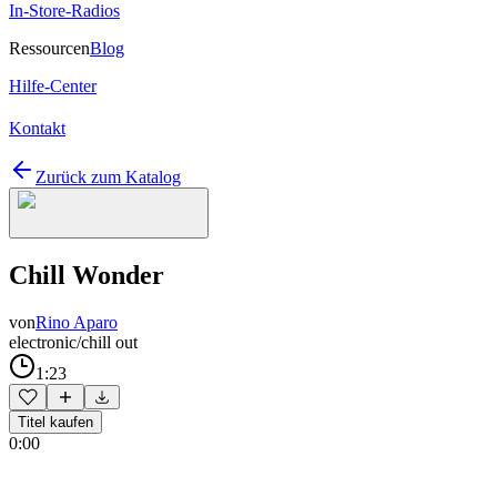
In-Store-Radios
Ressourcen
Blog
Hilfe-Center
Kontakt
Zurück zum Katalog
Chill Wonder
von
Rino Aparo
electronic/chill out
1:23
Titel kaufen
0:00