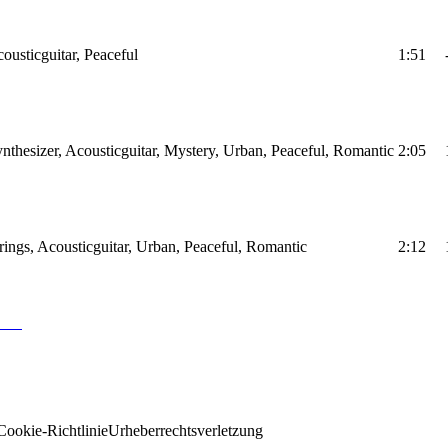
cousticguitar, Peaceful
1:51
ynthesizer, Acousticguitar, Mystery, Urban, Peaceful, Romantic
2:05
trings, Acousticguitar, Urban, Peaceful, Romantic
2:12
Cookie-Richtlinie
Urheberrechtsverletzung