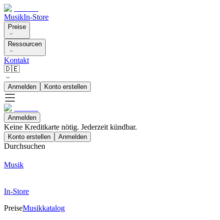
Musik
In-Store
Preise
Ressourcen
Kontakt
🇩🇪
Anmelden
Konto erstellen
Anmelden
Keine Kreditkarte nötig. Jederzeit kündbar.
Konto erstellen
Anmelden
Durchsuchen
Musik
In-Store
Preise
Musikkatalog