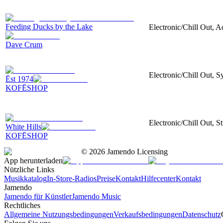
Feeding Ducks by the Lake
Electronic/Chill Out, A
Dave Crum
Electronic/Chill Out, S
Ēst 1974
KOFĒSHOP
Electronic/Chill Out, S
White Hills
KOFĒSHOP
©
2026
Jamendo Licensing
App herunterladen
Nützliche Links
Musikkatalog
In-Store-Radios
Preise
Kontakt
Hilfecenter
Kontakt
Jamendo
Jamendo für Künstler
Jamendo Music
Rechtliches
Allgemeine Nutzungsbedingungen
Verkaufsbedingungen
Datenschutz