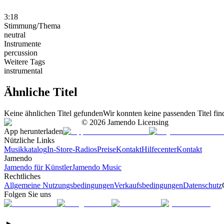
3:18
Stimmung/Thema
neutral
Instrumente
percussion
Weitere Tags
instrumental
Ähnliche Titel
Keine ähnlichen Titel gefunden
Wir konnten keine passenden Titel fin
©
2026
Jamendo Licensing
App herunterladen
Nützliche Links
Musikkatalog
In-Store-Radios
Preise
Kontakt
Hilfecenter
Kontakt
Jamendo
Jamendo für Künstler
Jamendo Music
Rechtliches
Allgemeine Nutzungsbedingungen
Verkaufsbedingungen
Datenschutz
Folgen Sie uns