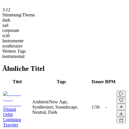
3:12
Stimmung/Thema
dark
sad
corporate
scifi
Instrumente
synthesizer
Weitere Tags
instrumental
Ähnliche Titel
Titel
Tags
Dauer
BPM
Ambient/New Age,
Synthesizer, Soundscape,
1:56
-
Distant
Neutral, Dark
Orbit
Lightning
Traveler