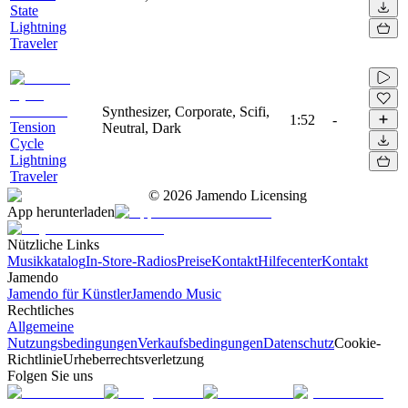
State
Lightning
Traveler
Synthesizer, Corporate, Scifi,
1:52
-
Tension
Neutral, Dark
Cycle
Lightning
Traveler
©
2026
Jamendo Licensing
App herunterladen
Nützliche Links
Musikkatalog
In-Store-Radios
Preise
Kontakt
Hilfecenter
Kontakt
Jamendo
Jamendo für Künstler
Jamendo Music
Rechtliches
Allgemeine
Nutzungsbedingungen
Verkaufsbedingungen
Datenschutz
Cookie-
Richtlinie
Urheberrechtsverletzung
Folgen Sie uns