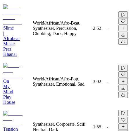
World/African/Afro-Beat,
Slime
Synthesizer, Percussion,
2:52
-
|
Clubbing, Dark, Happy
Afrobeat
Music
Praz
Khanal
World/African/Afro-Pop,
On
3:02
-
Synthesizer, Emotional, Sad
My
Mind
Play
House
Synthesizer, Corporate, Scifi,
1:55
-
Tension
Neutral, Dark