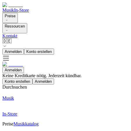
Musik
In-Store
Preise
Ressourcen
Kontakt
🇩🇪
Anmelden
Konto erstellen
Anmelden
Keine Kreditkarte nötig. Jederzeit kündbar.
Konto erstellen
Anmelden
Durchsuchen
Musik
In-Store
Preise
Musikkatalog