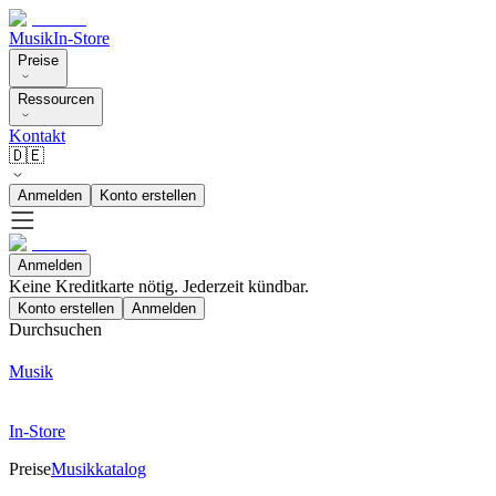
Musik
In-Store
Preise
Ressourcen
Kontakt
🇩🇪
Anmelden
Konto erstellen
Anmelden
Keine Kreditkarte nötig. Jederzeit kündbar.
Konto erstellen
Anmelden
Durchsuchen
Musik
In-Store
Preise
Musikkatalog