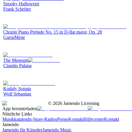
Spooky Halloween
Frank Schröter
Chopin Piano Prelude No. 15 in D-flat major, Op. 28
GarsuMene
The Museum
Claudio Palana
Kodaly Sonata
Wolf Sebastian
©
2026
Jamendo Licensing
App herunterladen
Nützliche Links
Musikkatalog
In-Store-Radios
Preise
Kontakt
Hilfecenter
Kontakt
Jamendo
Jamendo für Künstler
Jamendo Music