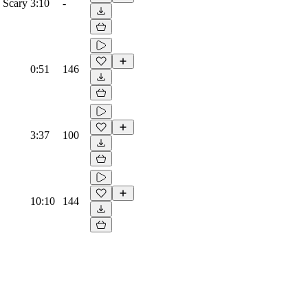
, Scary
3:10
-
0:51
146
3:37
100
10:10
144