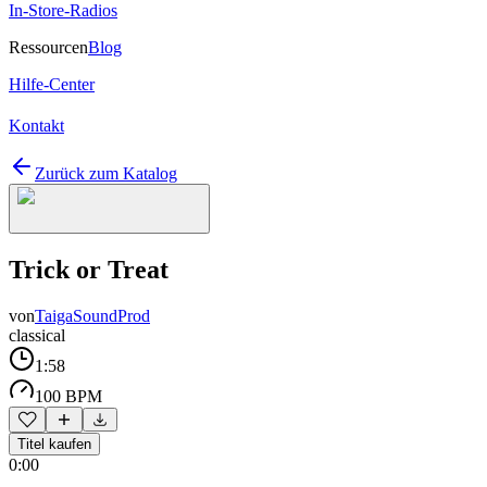
In-Store-Radios
Ressourcen
Blog
Hilfe-Center
Kontakt
Zurück zum Katalog
Trick or Treat
von
TaigaSoundProd
classical
1:58
100 BPM
Titel kaufen
0:00