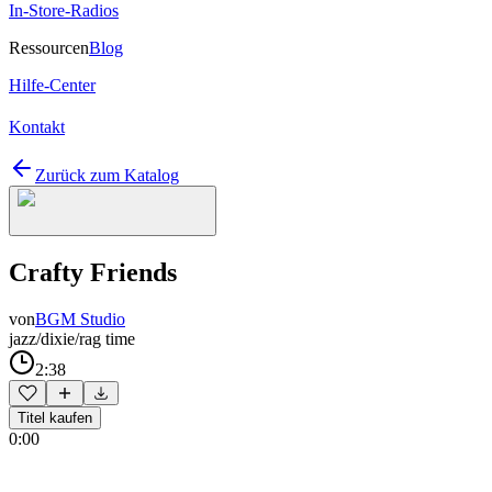
In-Store-Radios
Ressourcen
Blog
Hilfe-Center
Kontakt
Zurück zum Katalog
Crafty Friends
von
BGM Studio
jazz/dixie/rag time
2:38
Titel kaufen
0:00