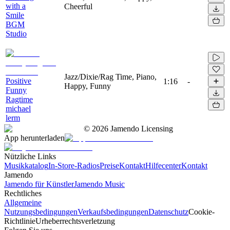
with a
Cheerful
Smile
BGM
Studio
Jazz/Dixie/Rag Time, Piano,
Positive
1:16
-
Happy, Funny
Funny
Ragtime
michael
lerm
©
2026
Jamendo Licensing
App herunterladen
Nützliche Links
Musikkatalog
In-Store-Radios
Preise
Kontakt
Hilfecenter
Kontakt
Jamendo
Jamendo für Künstler
Jamendo Music
Rechtliches
Allgemeine
Nutzungsbedingungen
Verkaufsbedingungen
Datenschutz
Cookie-
Richtlinie
Urheberrechtsverletzung