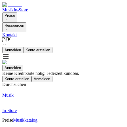
Musik
In-Store
Preise
Ressourcen
Kontakt
🇩🇪
Anmelden
Konto erstellen
Anmelden
Keine Kreditkarte nötig. Jederzeit kündbar.
Konto erstellen
Anmelden
Durchsuchen
Musik
In-Store
Preise
Musikkatalog