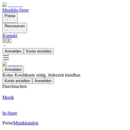
Musik
In-Store
Preise
Ressourcen
Kontakt
🇩🇪
Anmelden
Konto erstellen
Anmelden
Keine Kreditkarte nötig. Jederzeit kündbar.
Konto erstellen
Anmelden
Durchsuchen
Musik
In-Store
Preise
Musikkatalog