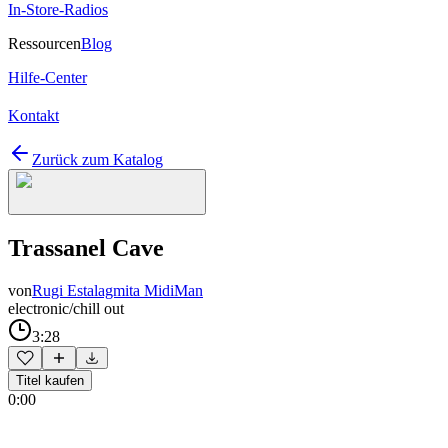
In-Store-Radios
Ressourcen
Blog
Hilfe-Center
Kontakt
Zurück zum Katalog
Trassanel Cave
von
Rugi Estalagmita MidiMan
electronic/chill out
3:28
Titel kaufen
0:00