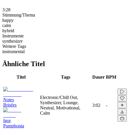
3:28
Stimmung/Thema
happy
calm
hybrid
Instrumente
synthesizer
Weitere Tags
instrumental
Ähnliche Titel
Titel
Tags
Dauer
BPM
Electronic/Chill Out,
Notes
Synthesizer, Lounge,
Brisées
3:02
-
Neutral, Motivational,
Calm
Igor
Pumphonia