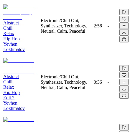
Electronic/Chill Out,
Abstract
Synthesizer, Technology,
2:56
-
Chill
Neutral, Calm, Peaceful
Relax
Hip Hop
Yevhen
Lokhmatov
Abstract
Electronic/Chill Out,
Chill
Synthesizer, Technology,
0:36
-
Relax
Neutral, Calm, Peaceful
Hip Hop
Edit 2
Yevhen
Lokhmatov