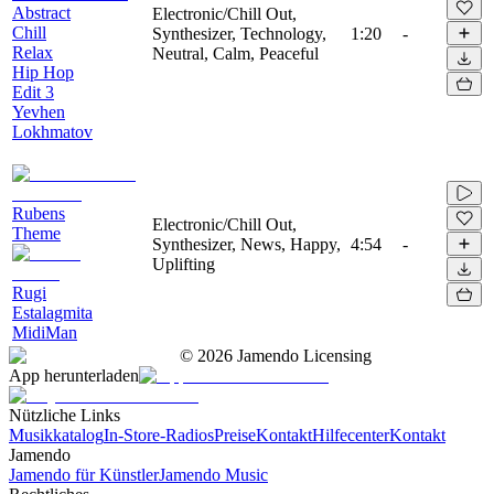
Abstract
Electronic/Chill Out,
Chill
Synthesizer, Technology,
1:20
-
Relax
Neutral, Calm, Peaceful
Hip Hop
Edit 3
Yevhen
Lokhmatov
Rubens
Electronic/Chill Out,
Theme
Synthesizer, News, Happy,
4:54
-
Uplifting
Rugi
Estalagmita
MidiMan
©
2026
Jamendo Licensing
App herunterladen
Nützliche Links
Musikkatalog
In-Store-Radios
Preise
Kontakt
Hilfecenter
Kontakt
Jamendo
Jamendo für Künstler
Jamendo Music