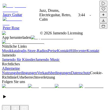
Jazz, Drums,
Jazzy Guitar
Electricguitar, Retro,
3:44
-
Calm
Peter Rose
©
2026
Jamendo Licensing
App herunterladen
Nützliche Links
Musikkatalog
In-Store-Radios
Preise
Kontakt
Hilfecenter
Kontakt
Jamendo
Jamendo für Künstler
Jamendo Music
Rechtliches
Allgemeine
Nutzungsbedingungen
Verkaufsbedingungen
Datenschutz
Cookie-
Richtlinie
Urheberrechtsverletzung
Folgen Sie uns