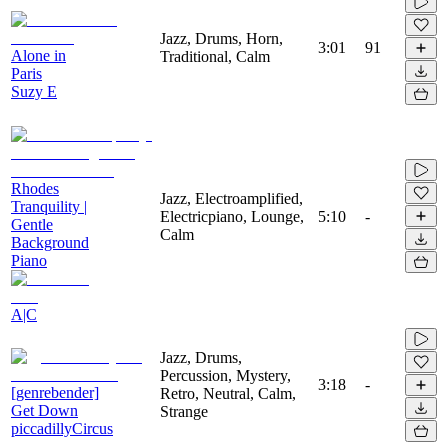
Jazz, Drums, Horn,
3:01
91
Alone in
Traditional, Calm
Paris
Suzy E
Rhodes
Jazz, Electroamplified,
Tranquility |
Electricpiano, Lounge,
5:10
-
Gentle
Calm
Background
Piano
A|C
Jazz, Drums,
Percussion, Mystery,
3:18
-
[genrebender]
Retro, Neutral, Calm,
Get Down
Strange
piccadillyCircus