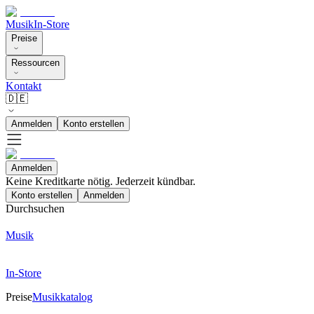
Musik
In-Store
Preise
Ressourcen
Kontakt
🇩🇪
Anmelden
Konto erstellen
Anmelden
Keine Kreditkarte nötig. Jederzeit kündbar.
Konto erstellen
Anmelden
Durchsuchen
Musik
In-Store
Preise
Musikkatalog