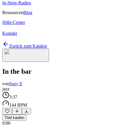
In-Store-Radios
Ressourcen
Blog
Hilfe-Center
Kontakt
Zurück zum Katalog
In the bar
von
Suzy E
jazz
3:37
144 BPM
Titel kaufen
0:00