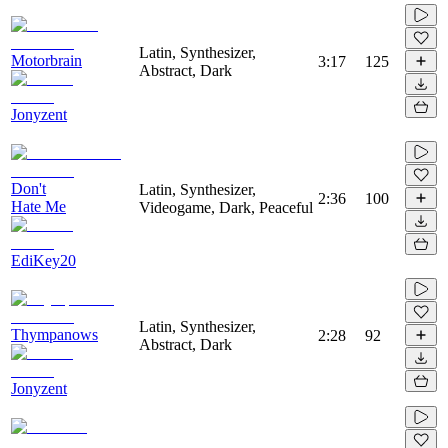
Latin, Synthesizer,
Motorbrain
3:17
125
Abstract, Dark
Jonyzent
Don't
Latin, Synthesizer,
2:36
100
Hate Me
Videogame, Dark, Peaceful
EdiKey20
Latin, Synthesizer,
Thympanows
2:28
92
Abstract, Dark
Jonyzent