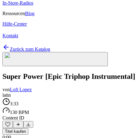
In-Store-Radios
Ressourcen
Blog
Hilfe-Center
Kontakt
Zurück zum Katalog
Super Power [Epic Triphop Instrumental]
von
Lofi Lopez
latin
3:33
130 BPM
Content ID
Titel kaufen
0:00