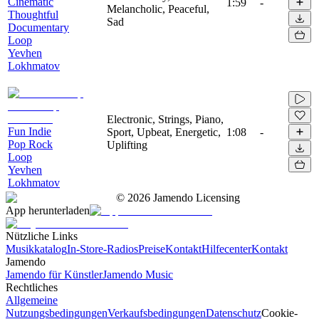
Cinematic
1:59
-
Melancholic, Peaceful,
Thoughtful
Sad
Documentary
Loop
Yevhen
Lokhmatov
Electronic, Strings, Piano,
Fun Indie
Sport, Upbeat, Energetic,
1:08
-
Pop Rock
Uplifting
Loop
Yevhen
Lokhmatov
©
2026
Jamendo Licensing
App herunterladen
Nützliche Links
Musikkatalog
In-Store-Radios
Preise
Kontakt
Hilfecenter
Kontakt
Jamendo
Jamendo für Künstler
Jamendo Music
Rechtliches
Allgemeine
Nutzungsbedingungen
Verkaufsbedingungen
Datenschutz
Cookie-