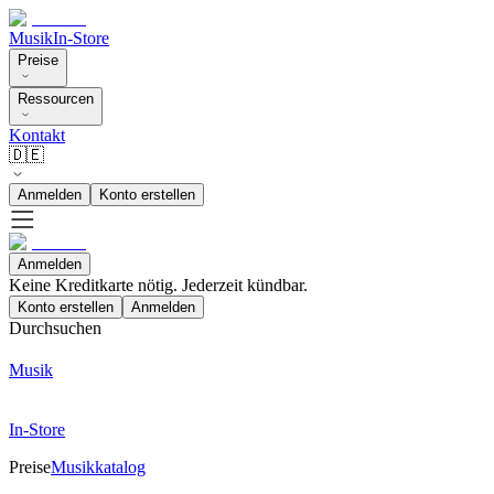
Musik
In-Store
Preise
Ressourcen
Kontakt
🇩🇪
Anmelden
Konto erstellen
Anmelden
Keine Kreditkarte nötig. Jederzeit kündbar.
Konto erstellen
Anmelden
Durchsuchen
Musik
In-Store
Preise
Musikkatalog