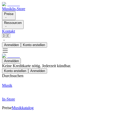
Musik
In-Store
Preise
Ressourcen
Kontakt
🇩🇪
Anmelden
Konto erstellen
Anmelden
Keine Kreditkarte nötig. Jederzeit kündbar.
Konto erstellen
Anmelden
Durchsuchen
Musik
In-Store
Preise
Musikkatalog