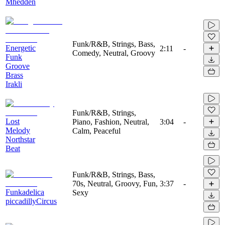
Mhedden
Funk/R&B, Strings, Bass,
Energetic
2:11
-
Comedy, Neutral, Groovy
Funk
Groove
Brass
Irakli
Funk/R&B, Strings,
Lost
Piano, Fashion, Neutral,
3:04
-
Melody
Calm, Peaceful
Northstar
Beat
Funk/R&B, Strings, Bass,
70s, Neutral, Groovy, Fun,
3:37
-
Funkadelica
Sexy
piccadillyCircus