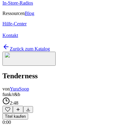
In-Store-Radios
Ressourcen
Blog
Hilfe-Center
Kontakt
Zurück zum Katalog
Tenderness
von
YuraSoop
funk/r&b
2:48
Titel kaufen
0:00