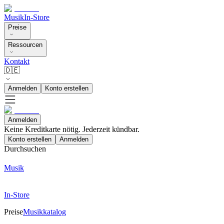
Musik
In-Store
Preise
Ressourcen
Kontakt
🇩🇪
Anmelden
Konto erstellen
Anmelden
Keine Kreditkarte nötig. Jederzeit kündbar.
Konto erstellen
Anmelden
Durchsuchen
Musik
In-Store
Preise
Musikkatalog