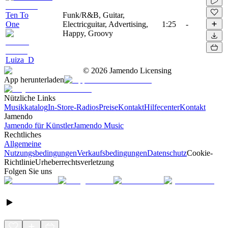
Ten To
Funk/R&B, Guitar,
One
Electricguitar, Advertising,
1:25
-
Happy, Groovy
Luiza_D
©
2026
Jamendo Licensing
App herunterladen
Nützliche Links
Musikkatalog
In-Store-Radios
Preise
Kontakt
Hilfecenter
Kontakt
Jamendo
Jamendo für Künstler
Jamendo Music
Rechtliches
Allgemeine
Nutzungsbedingungen
Verkaufsbedingungen
Datenschutz
Cookie-
Richtlinie
Urheberrechtsverletzung
Folgen Sie uns