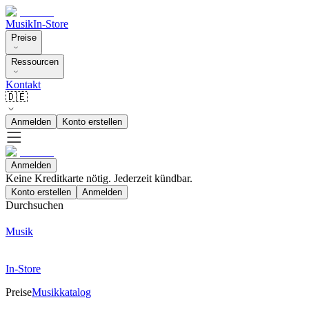
Musik
In-Store
Preise
Ressourcen
Kontakt
🇩🇪
Anmelden
Konto erstellen
Anmelden
Keine Kreditkarte nötig. Jederzeit kündbar.
Konto erstellen
Anmelden
Durchsuchen
Musik
In-Store
Preise
Musikkatalog