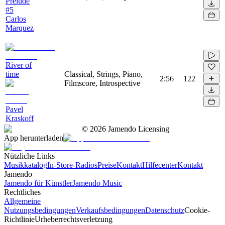
Prelude
#5
Carlos
Marquez
River of
time
Classical, Strings, Piano,
2:56
122
Filmscore, Introspective
Pavel
Kraskoff
©
2026
Jamendo Licensing
App herunterladen
Nützliche Links
Musikkatalog
In-Store-Radios
Preise
Kontakt
Hilfecenter
Kontakt
Jamendo
Jamendo für Künstler
Jamendo Music
Rechtliches
Allgemeine
Nutzungsbedingungen
Verkaufsbedingungen
Datenschutz
Cookie-
Richtlinie
Urheberrechtsverletzung