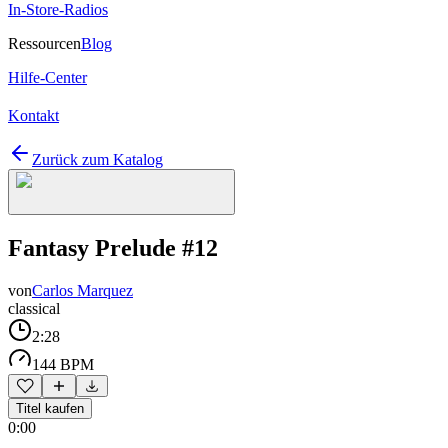
In-Store-Radios
Ressourcen
Blog
Hilfe-Center
Kontakt
Zurück zum Katalog
Fantasy Prelude #12
von
Carlos Marquez
classical
2:28
144 BPM
Titel kaufen
0:00