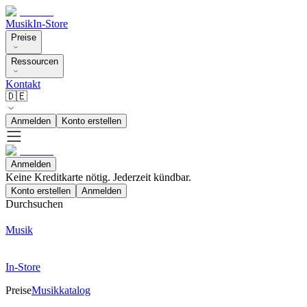
Musik
In-Store
Preise
Ressourcen
Kontakt
🇩🇪
Anmelden
Konto erstellen
Anmelden
Keine Kreditkarte nötig. Jederzeit kündbar.
Konto erstellen
Anmelden
Durchsuchen
Musik
In-Store
Preise
Musikkatalog