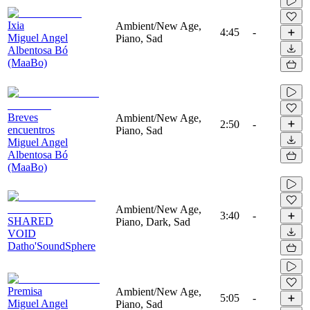
Ixia
Ambient/New Age,
4:45
-
Miguel Angel
Piano, Sad
Albentosa Bó
(MaaBo)
Breves
Ambient/New Age,
2:50
-
encuentros
Piano, Sad
Miguel Angel
Albentosa Bó
(MaaBo)
Ambient/New Age,
3:40
-
SHARED
Piano, Dark, Sad
VOID
Datho'SoundSphere
Premisa
Ambient/New Age,
5:05
-
Miguel Angel
Piano, Sad