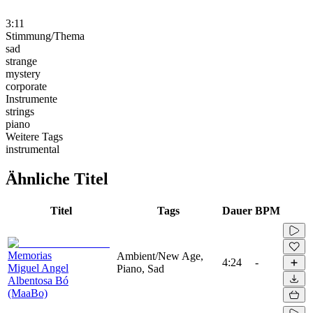
3:11
Stimmung/Thema
sad
strange
mystery
corporate
Instrumente
strings
piano
Weitere Tags
instrumental
Ähnliche Titel
Titel
Tags
Dauer
BPM
Memorias
Ambient/New Age,
4:24
-
Miguel Angel
Piano, Sad
Albentosa Bó
(MaaBo)