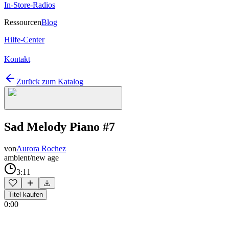
In-Store-Radios
Ressourcen
Blog
Hilfe-Center
Kontakt
Zurück zum Katalog
Sad Melody Piano #7
von
Aurora Rochez
ambient/new age
3:11
Titel kaufen
0:00