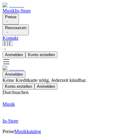
Musik
In-Store
Preise
Ressourcen
Kontakt
🇩🇪
Anmelden
Konto erstellen
Anmelden
Keine Kreditkarte nötig. Jederzeit kündbar.
Konto erstellen
Anmelden
Durchsuchen
Musik
In-Store
Preise
Musikkatalog