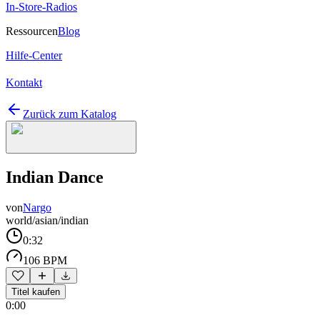
In-Store-Radios
Ressourcen
Blog
Hilfe-Center
Kontakt
Zurück zum Katalog
Indian Dance
von
Nargo
world/asian/indian
0:32
106 BPM
Titel kaufen
0:00