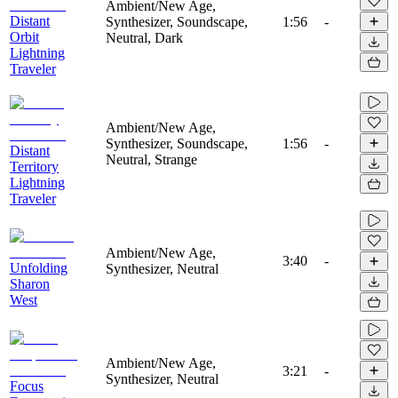
Ambient/New Age,
Distant
Synthesizer, Soundscape,
1:56
-
Orbit
Neutral, Dark
Lightning
Traveler
Ambient/New Age,
Synthesizer, Soundscape,
1:56
-
Distant
Neutral, Strange
Territory
Lightning
Traveler
Ambient/New Age,
3:40
-
Unfolding
Synthesizer, Neutral
Sharon
West
Ambient/New Age,
3:21
-
Synthesizer, Neutral
Focus