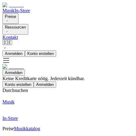
Musik
In-Store
Preise
Ressourcen
Kontakt
🇩🇪
Anmelden
Konto erstellen
Anmelden
Keine Kreditkarte nötig. Jederzeit kündbar.
Konto erstellen
Anmelden
Durchsuchen
Musik
In-Store
Preise
Musikkatalog