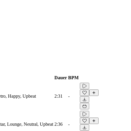
Dauer
BPM
etro, Happy, Upbeat
2:31
-
itar, Lounge, Neutral, Upbeat
2:36
-