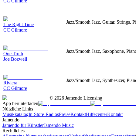
CC Gilmore
Jazz/Smooth Jazz, Guitar, Strings, 
The Right Time
CC Gilmore
Jazz/Smooth Jazz, Saxophone, Pian
One Truth
Joe Bozwell
Jazz/Smooth Jazz, Synthesizer, Pian
Riviera
CC Gilmore
©
2026
Jamendo Licensing
App herunterladen
Nützliche Links
Musikkatalog
In-Store-Radios
Preise
Kontakt
Hilfecenter
Kontakt
Jamendo
Jamendo für Künstler
Jamendo Music
Rechtliches