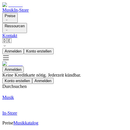
Musik
In-Store
Preise
Ressourcen
Kontakt
🇩🇪
Anmelden
Konto erstellen
Anmelden
Keine Kreditkarte nötig. Jederzeit kündbar.
Konto erstellen
Anmelden
Durchsuchen
Musik
In-Store
Preise
Musikkatalog