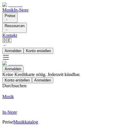
Musik
In-Store
Preise
Ressourcen
Kontakt
🇩🇪
Anmelden
Konto erstellen
Anmelden
Keine Kreditkarte nötig. Jederzeit kündbar.
Konto erstellen
Anmelden
Durchsuchen
Musik
In-Store
Preise
Musikkatalog