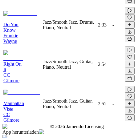
Jazz/Smooth Jazz, Drums,
Do You
2:33
-
Piano, Neutral
Know
Frankie
Wayne
Jazz/Smooth Jazz, Guitar,
Right On
2:54
-
Piano, Neutral
It
CC
Gilmore
Jazz/Smooth Jazz, Guitar,
Manhattan
2:52
-
Piano, Neutral
Vista
CC
Gilmore
©
2026
Jamendo Licensing
App herunterladen