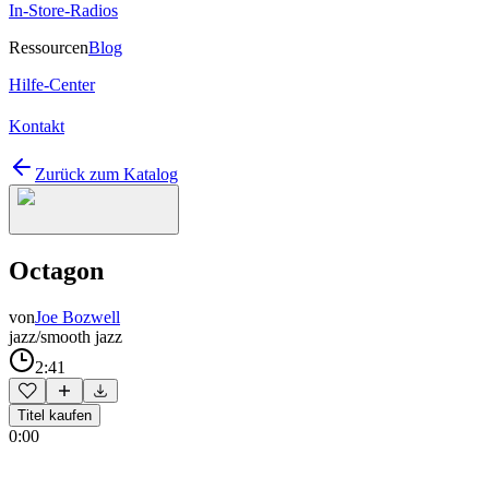
In-Store-Radios
Ressourcen
Blog
Hilfe-Center
Kontakt
Zurück zum Katalog
Octagon
von
Joe Bozwell
jazz/smooth jazz
2:41
Titel kaufen
0:00