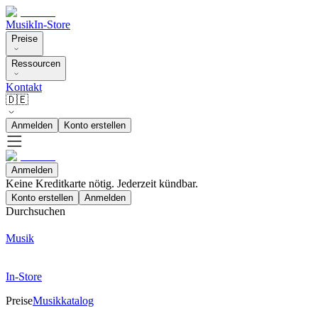
Musik
In-Store
Preise
Ressourcen
Kontakt
🇩🇪
Anmelden
Konto erstellen
Anmelden
Keine Kreditkarte nötig. Jederzeit kündbar.
Konto erstellen
Anmelden
Durchsuchen
Musik
In-Store
Preise
Musikkatalog