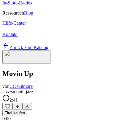
In-Store-Radios
Ressourcen
Blog
Hilfe-Center
Kontakt
Zurück zum Katalog
Movin Up
von
CC Gilmore
jazz/smooth jazz
2:41
Titel kaufen
0:00