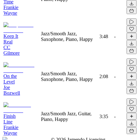
Time
Frankie
Wayne
Jazz/Smooth Jazz,
Keep It
3:48
-
Saxophone, Piano, Happy
Real
CC
Gilmore
Jazz/Smooth Jazz,
On the
2:08
-
Saxophone, Piano, Happy
Level
Joe
Bozwell
Jazz/Smooth Jazz, Guitar,
Finish
3:35
-
Piano, Happy
Line
Frankie
Wayne
©
2026
Jamendo Licensing