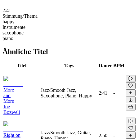
2:41
Stimmung/Thema
happy
Instrumente
saxophone
piano
Ähnliche Titel
Titel
Tags
Dauer
BPM
More
Jazz/Smooth Jazz,
2:41
-
and
Saxophone, Piano, Happy
More
Joe
Bozwell
Jazz/Smooth Jazz, Guitar,
Right on
2:50
-
Piano, Happy