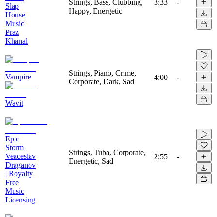
Strings, Bass, Clubbing,
3:33
-
Slap
Happy, Energetic
House
Music
Praz
Khanal
Strings, Piano, Crime,
Vampire
4:00
-
Corporate, Dark, Sad
Wavit
Epic
Storm
Strings, Tuba, Corporate,
Veaceslav
2:55
-
Energetic, Sad
Draganov
| Royalty
Free
Music
Licensing