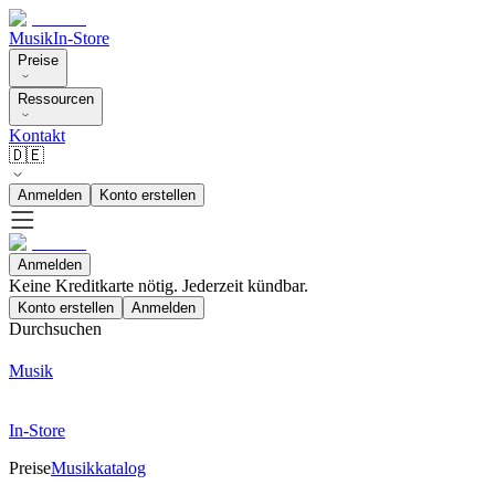
Musik
In-Store
Preise
Ressourcen
Kontakt
🇩🇪
Anmelden
Konto erstellen
Anmelden
Keine Kreditkarte nötig. Jederzeit kündbar.
Konto erstellen
Anmelden
Durchsuchen
Musik
In-Store
Preise
Musikkatalog