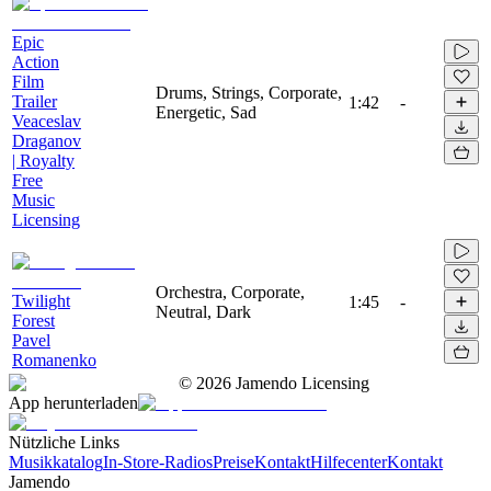
Epic
Action
Film
Drums, Strings, Corporate,
Trailer
1:42
-
Energetic, Sad
Veaceslav
Draganov
| Royalty
Free
Music
Licensing
Orchestra, Corporate,
Twilight
1:45
-
Neutral, Dark
Forest
Pavel
Romanenko
©
2026
Jamendo Licensing
App herunterladen
Nützliche Links
Musikkatalog
In-Store-Radios
Preise
Kontakt
Hilfecenter
Kontakt
Jamendo