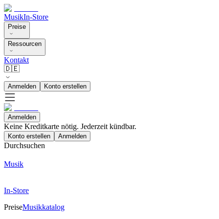
Musik
In-Store
Preise
Ressourcen
Kontakt
🇩🇪
Anmelden
Konto erstellen
Anmelden
Keine Kreditkarte nötig. Jederzeit kündbar.
Konto erstellen
Anmelden
Durchsuchen
Musik
In-Store
Preise
Musikkatalog