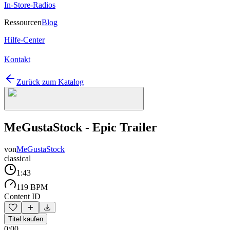
In-Store-Radios
Ressourcen
Blog
Hilfe-Center
Kontakt
Zurück zum Katalog
MeGustaStock - Epic Trailer
von
MeGustaStock
classical
1:43
119 BPM
Content ID
Titel kaufen
0:00