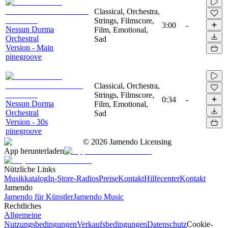
Classical, Orchestra,
Strings, Filmscore,
3:00
-
Nessun Dorma
Film, Emotional,
Orchestral
Sad
Version - Main
pinegroove
Classical, Orchestra,
Strings, Filmscore,
0:34
-
Nessun Dorma
Film, Emotional,
Orchestral
Sad
Version - 30s
pinegroove
©
2026
Jamendo Licensing
App herunterladen
Nützliche Links
Musikkatalog
In-Store-Radios
Preise
Kontakt
Hilfecenter
Kontakt
Jamendo
Jamendo für Künstler
Jamendo Music
Rechtliches
Allgemeine
Nutzungsbedingungen
Verkaufsbedingungen
Datenschutz
Cookie-