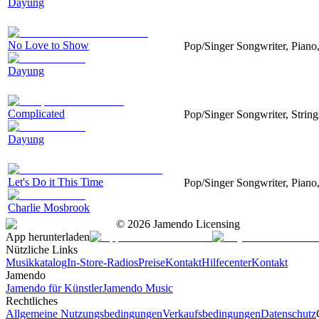
Dayung
No Love to Show
Pop/Singer Songwriter, Piano,
Dayung
Complicated
Pop/Singer Songwriter, Strin
Dayung
Let's Do it This Time
Pop/Singer Songwriter, Piano
Charlie Mosbrook
©
2026
Jamendo Licensing
App herunterladen
Nützliche Links
Musikkatalog
In-Store-Radios
Preise
Kontakt
Hilfecenter
Kontakt
Jamendo
Jamendo für Künstler
Jamendo Music
Rechtliches
Allgemeine Nutzungsbedingungen
Verkaufsbedingungen
Datenschutz