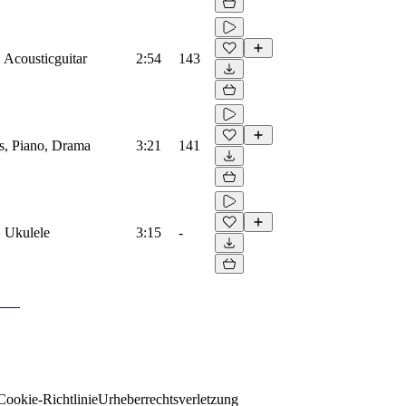
 Acousticguitar
2:54
143
gs, Piano, Drama
3:21
141
, Ukulele
3:15
-
Cookie-Richtlinie
Urheberrechtsverletzung