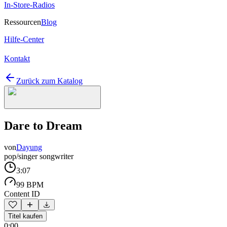
In-Store-Radios
Ressourcen
Blog
Hilfe-Center
Kontakt
Zurück zum Katalog
Dare to Dream
von
Dayung
pop/singer songwriter
3:07
99 BPM
Content ID
Titel kaufen
0:00