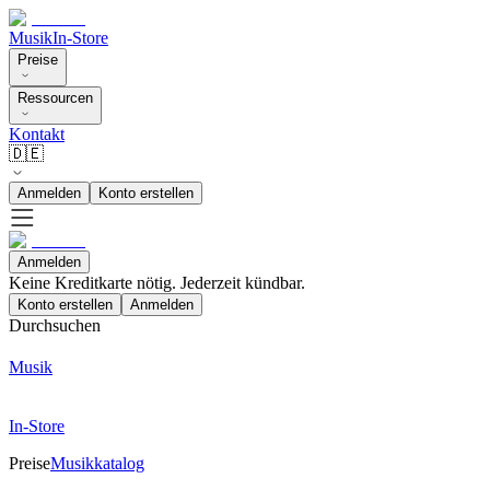
Musik
In-Store
Preise
Ressourcen
Kontakt
🇩🇪
Anmelden
Konto erstellen
Anmelden
Keine Kreditkarte nötig. Jederzeit kündbar.
Konto erstellen
Anmelden
Durchsuchen
Musik
In-Store
Preise
Musikkatalog