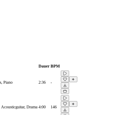
Dauer
BPM
s, Piano
2:36
-
, Acousticguitar, Drama
4:00
146