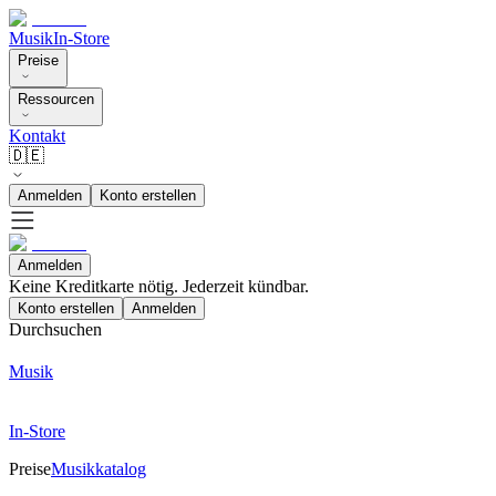
Musik
In-Store
Preise
Ressourcen
Kontakt
🇩🇪
Anmelden
Konto erstellen
Anmelden
Keine Kreditkarte nötig. Jederzeit kündbar.
Konto erstellen
Anmelden
Durchsuchen
Musik
In-Store
Preise
Musikkatalog