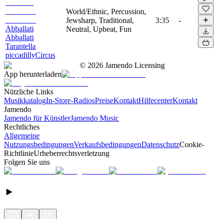
World/Ethnic, Percussion,
Jewsharp, Traditional,
3:35
-
Abballati
Neutral, Upbeat, Fun
Abballati
Tarantella
piccadillyCircus
©
2026
Jamendo Licensing
App herunterladen
Nützliche Links
Musikkatalog
In-Store-Radios
Preise
Kontakt
Hilfecenter
Kontakt
Jamendo
Jamendo für Künstler
Jamendo Music
Rechtliches
Allgemeine
Nutzungsbedingungen
Verkaufsbedingungen
Datenschutz
Cookie-
Richtlinie
Urheberrechtsverletzung
Folgen Sie uns