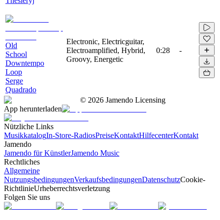
Thesieryj
Electronic, Electricguitar,
Old
Electroamplified, Hybrid,
0:28
-
School
Groovy, Energetic
Downtempo
Loop
Serge
Quadrado
©
2026
Jamendo Licensing
App herunterladen
Nützliche Links
Musikkatalog
In-Store-Radios
Preise
Kontakt
Hilfecenter
Kontakt
Jamendo
Jamendo für Künstler
Jamendo Music
Rechtliches
Allgemeine
Nutzungsbedingungen
Verkaufsbedingungen
Datenschutz
Cookie-
Richtlinie
Urheberrechtsverletzung
Folgen Sie uns