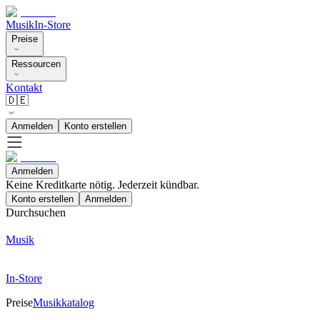
Musik
In-Store
Preise
Ressourcen
Kontakt
🇩🇪
Anmelden
Konto erstellen
Anmelden
Keine Kreditkarte nötig. Jederzeit kündbar.
Konto erstellen
Anmelden
Durchsuchen
Musik
In-Store
Preise
Musikkatalog