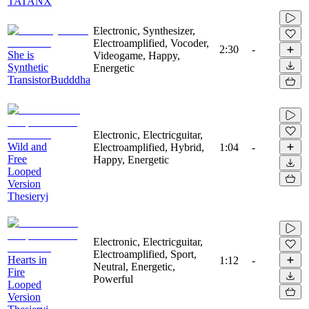
TATANX
Electronic, Synthesizer,
Electroamplified, Vocoder,
2:30
-
She is
Videogame, Happy,
Synthetic
Energetic
TransistorBudddha
Electronic, Electricguitar,
Wild and
Electroamplified, Hybrid,
1:04
-
Free
Happy, Energetic
Looped
Version
Thesieryj
Electronic, Electricguitar,
Electroamplified, Sport,
Hearts in
1:12
-
Neutral, Energetic,
Fire
Powerful
Looped
Version