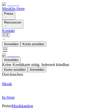
Musik
In-Store
Preise
Ressourcen
Kontakt
🇩🇪
Anmelden
Konto erstellen
Anmelden
Keine Kreditkarte nötig. Jederzeit kündbar.
Konto erstellen
Anmelden
Durchsuchen
Musik
In-Store
Preise
Musikkatalog