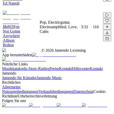
Ed Napoli
Pop, Electricguitar,
I&#039;m
Electroamplified, Love,
3:32
116
Not Going
Calm
Anywhere
Allison
Bolton
©
2026
Jamendo Licensing
App herunterladen
Nützliche Links
Musikkatalog
In-Store-Radios
Preise
Kontakt
Hilfecenter
Kontakt
Jamendo
Jamendo für Künstler
Jamendo Music
Rechtliches
Allgemeine
Nutzungsbedingungen
Verkaufsbedingungen
Datenschutz
Cookie-
Richtlinie
Urheberrechtsverletzung
Folgen Sie uns