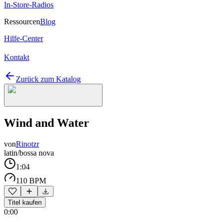
In-Store-Radios
Ressourcen
Blog
Hilfe-Center
Kontakt
Zurück zum Katalog
Wind and Water
von
Rinotzr
latin/bossa nova
1:04
110 BPM
Titel kaufen
0:00