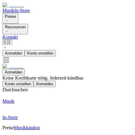
Musik
In-Store
Preise
Ressourcen
Kontakt
🇩🇪
Anmelden
Konto erstellen
Anmelden
Keine Kreditkarte nötig. Jederzeit kündbar.
Konto erstellen
Anmelden
Durchsuchen
Musik
In-Store
Preise
Musikkatalog