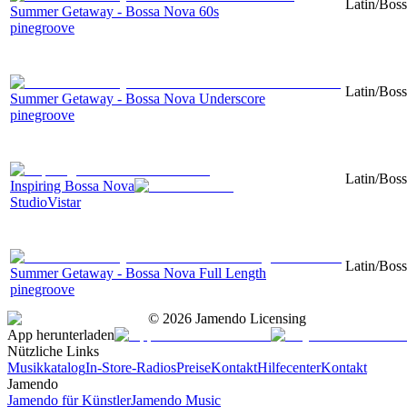
Latin/Boss
Summer Getaway - Bossa Nova 60s
pinegroove
Latin/Boss
Summer Getaway - Bossa Nova Underscore
pinegroove
Latin/Boss
Inspiring Bossa Nova
StudioVistar
Latin/Boss
Summer Getaway - Bossa Nova Full Length
pinegroove
©
2026
Jamendo Licensing
App herunterladen
Nützliche Links
Musikkatalog
In-Store-Radios
Preise
Kontakt
Hilfecenter
Kontakt
Jamendo
Jamendo für Künstler
Jamendo Music