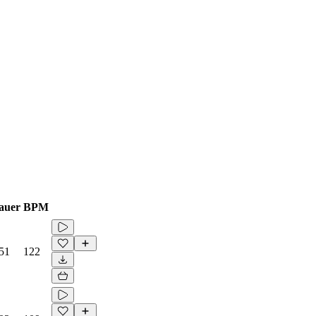
auer
BPM
51
122