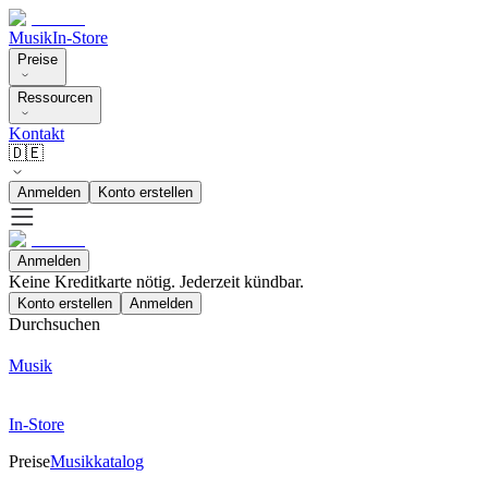
Musik
In-Store
Preise
Ressourcen
Kontakt
🇩🇪
Anmelden
Konto erstellen
Anmelden
Keine Kreditkarte nötig. Jederzeit kündbar.
Konto erstellen
Anmelden
Durchsuchen
Musik
In-Store
Preise
Musikkatalog